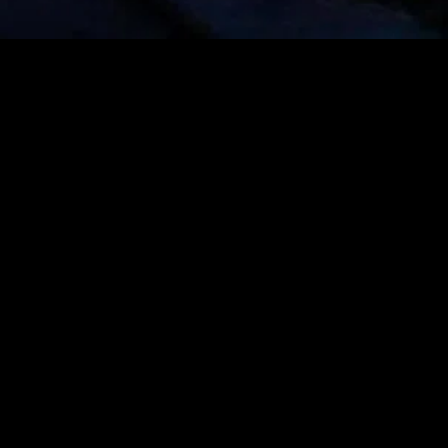
MIDASXXI adalah platform menonton film full movie
dengan subtitle Indonesia secara gratis. Ini merupakan
opsi yang tepat bagi yang tidak berlangganan layanan
streaming seperti Netflix, Disney+, HBO, dan lainnya. Film-
film terbaru selalu diperbarui dan bisa diakses melalui
TikTok, Facebook, dan Instagram. Dengan MIDASXXI,
menonton film favorit tanpa biaya tambahan menjadi
lebih menyenangkan. Ayo sambut pengalaman menonton
film yang lebih praktis dan terjangkau bersama MIDASXXI