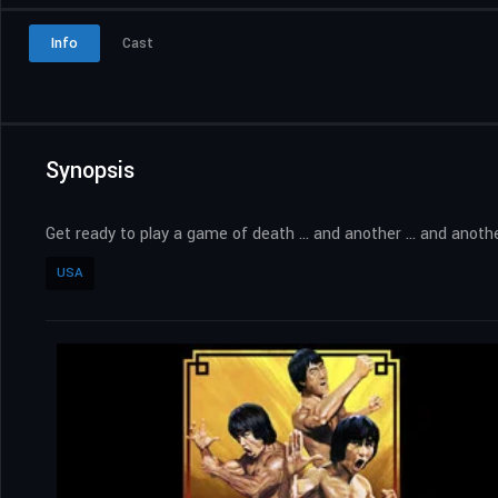
Info
Cast
Synopsis
Get ready to play a game of death … and another … and anothe
USA