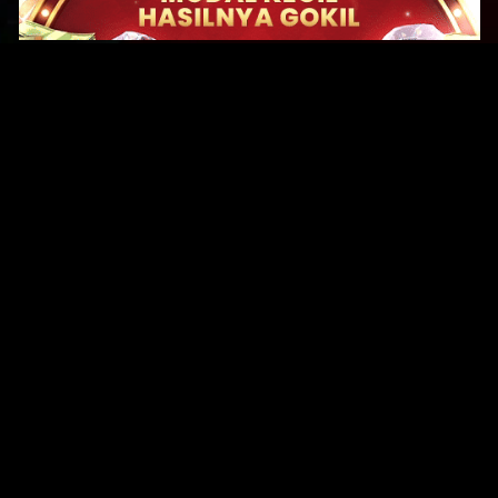
Original Series
Cate
Apple TV+
Acti
Amazon
Adve
Disney+
Ani
HBO
Com
Netflix
Dra
The CW
Horr
Sci-