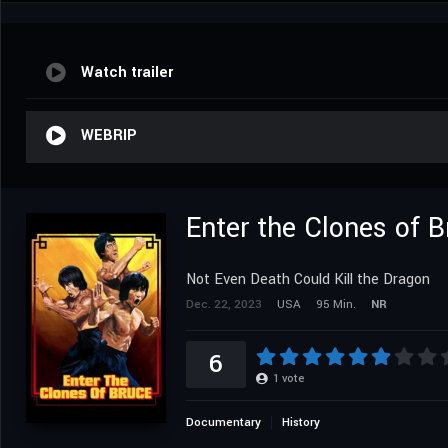
Watch trailer
WEBRIP
Enter the Clones of 
Not Even Death Could Kill the Dragon
Dec. 22, 2023
USA
95 Min.
NR
6
1
vote
Documentary
History