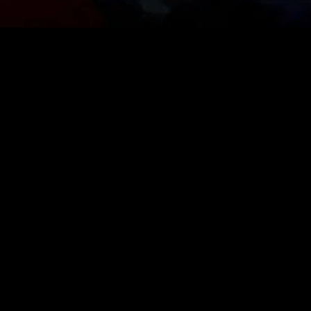
gory
MIDASXXI
on
DCEU Movies
nture
MCU Movies
me
Disney+ Movie and Series
edy
Netflix Movie and Series
ma
Marvel Studios Series
or
Coming Soon
Fi & Fantasy