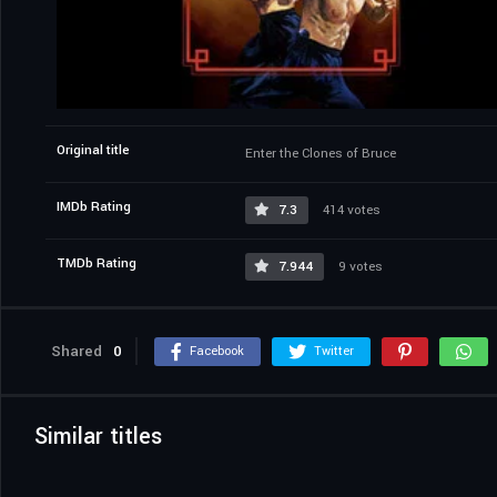
Original title
Enter the Clones of Bruce
IMDb Rating
7.3
414 votes
TMDb Rating
7.944
9 votes
Shared
0
Facebook
Twitter
Similar titles