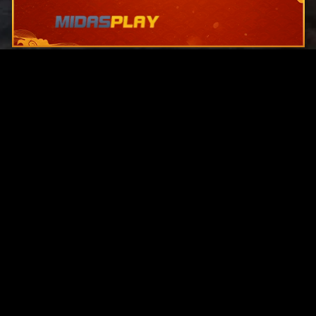
Original Series
Cate
Apple TV+
Acti
Amazon
Adve
Disney+
Ani
HBO
Com
Netflix
Dra
The CW
Horr
Sci-