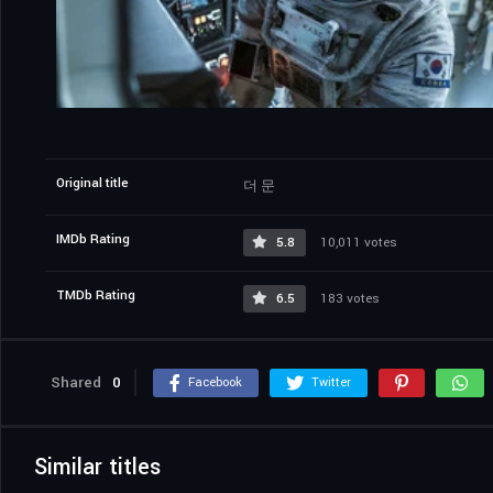
Original title
더 문
IMDb Rating
5.8
10,011 votes
TMDb Rating
6.5
183 votes
Shared
0
Facebook
Twitter
Similar titles