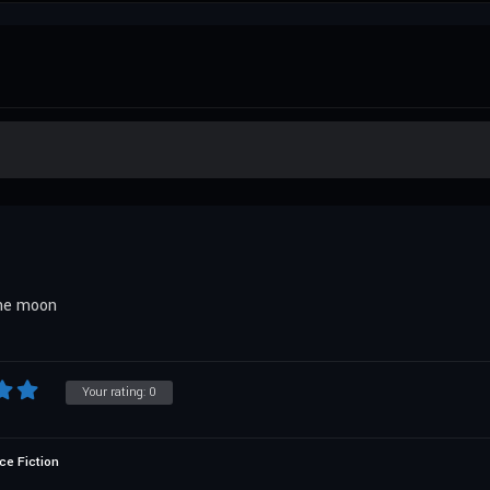
the moon
Your rating:
0
ce Fiction