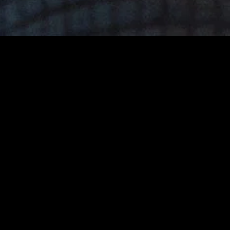
MIDASXXI adalah platform menonton film full movie
dengan subtitle Indonesia secara gratis. Ini merupakan
opsi yang tepat bagi yang tidak berlangganan layanan
streaming seperti Netflix, Disney+, HBO, dan lainnya. Film-
film terbaru selalu diperbarui dan bisa diakses melalui
TikTok, Facebook, dan Instagram. Dengan MIDASXXI,
menonton film favorit tanpa biaya tambahan menjadi
lebih menyenangkan. Ayo sambut pengalaman menonton