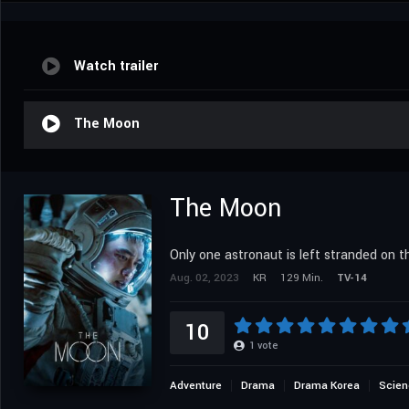
Watch trailer
The Moon
The Moon
Only one astronaut is left stranded on 
Aug. 02, 2023
KR
129 Min.
TV-14
10
1
vote
Adventure
Drama
Drama Korea
Scien