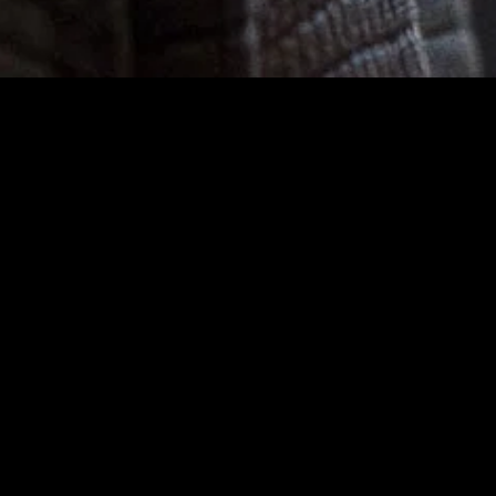
gory
MIDASXXI
on
DCEU Movies
nture
MCU Movies
me
Disney+ Movie and Series
edy
Netflix Movie and Series
ma
Marvel Studios Series
or
Coming Soon
Fi & Fantasy