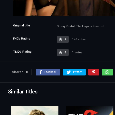
Original title
Going Postal: The Legacy Foretold
IMDb Rating
7
145 votes
TMDb Rating
8
1 votes
Shared
0
Facebook
Twitter
Similar titles