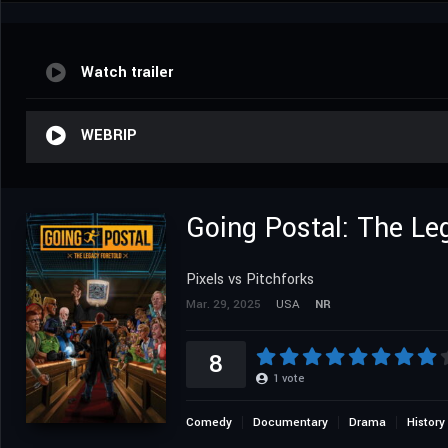
Watch trailer
WEBRIP
Going Postal: The Le
Pixels vs Pitchforks
Mar. 29, 2025
USA
NR
8
1
vote
Comedy
Documentary
Drama
History