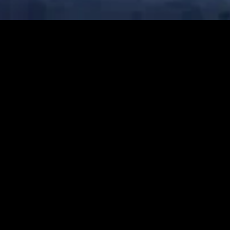
MIDASXXI adalah platform menonton film full movie
dengan subtitle Indonesia secara gratis. Ini merupakan
opsi yang tepat bagi yang tidak berlangganan layanan
streaming seperti Netflix, Disney+, HBO, dan lainnya. Film-
film terbaru selalu diperbarui dan bisa diakses melalui
TikTok, Facebook, dan Instagram. Dengan MIDASXXI,
menonton film favorit tanpa biaya tambahan menjadi
lebih menyenangkan. Ayo sambut pengalaman menonton
film yang lebih praktis dan terjangkau bersama MIDASXXI