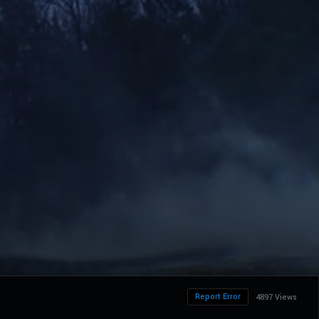
Report Error
4897 Views