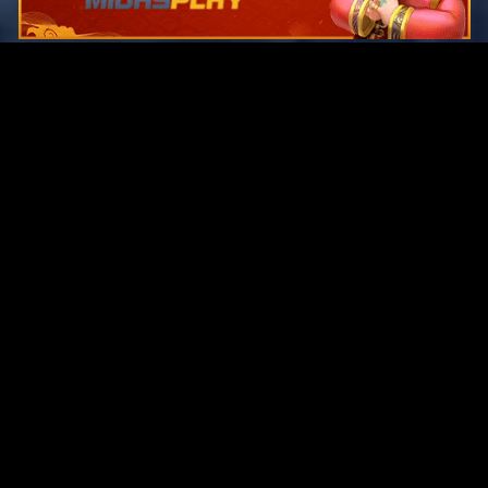
Original Series
Cate
Apple TV+
Acti
Amazon
Adve
Disney+
Ani
HBO
Com
Netflix
Dra
The CW
Horr
Sci-