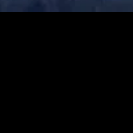
gory
MIDASXXI
on
DCEU Movies
nture
MCU Movies
me
Disney+ Movie and Series
edy
Netflix Movie and Series
ma
Marvel Studios Series
or
Coming Soon
Fi & Fantasy