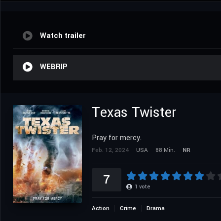
Watch trailer
WEBRIP
Texas Twister
Pray for mercy.
Feb. 12, 2024
USA
88 Min.
NR
7
1
vote
Action
Crime
Drama