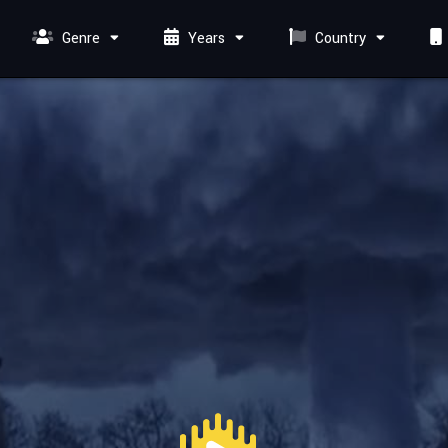
Genre
Years
Country