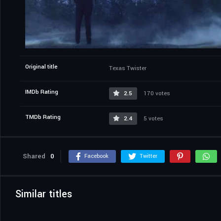
Original title
Texas Twister
IMDb Rating
2.5
170 votes
TMDb Rating
2.4
5 votes
Shared
0
Facebook
Twitter
Similar titles