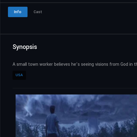
Info
Cast
Synopsis
A small town worker believes he’s seeing visions from God in t
USA