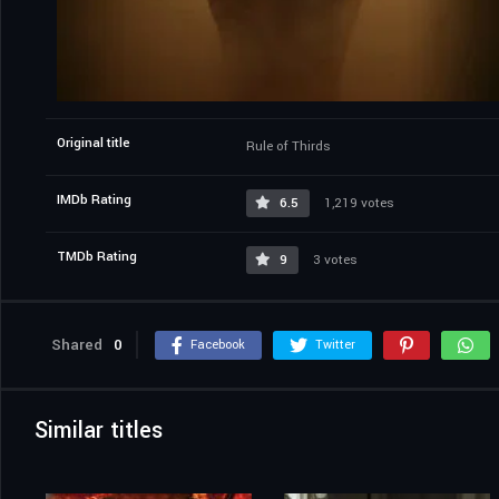
Original title
Rule of Thirds
IMDb Rating
6.5
1,219 votes
TMDb Rating
9
3 votes
Shared
0
Facebook
Twitter
Similar titles