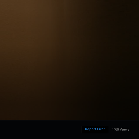
Report Error
4469 Views