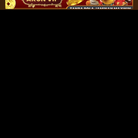
Original Series
Cate
Apple TV+
Acti
Amazon
Adve
Disney+
Ani
HBO
Com
Netflix
Dra
The CW
Horr
Sci-