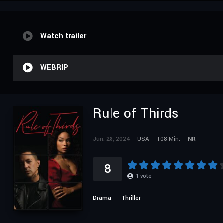
Watch trailer
WEBRIP
Rule of Thirds
Jun. 28, 2024
USA
108 Min.
NR
8
1
vote
Drama
Thriller