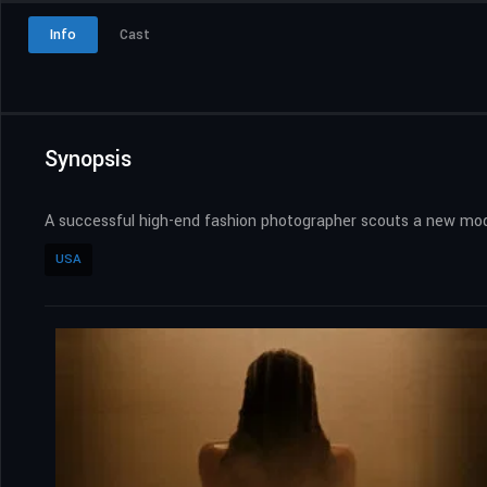
Info
Cast
Synopsis
A successful high-end fashion photographer scouts a new mod
USA