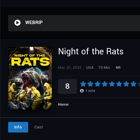
WEBRIP
Night of the Rats
Mar. 01, 2025
USA
70 Min.
NR
8
1
vote
Horror
Info
Cast