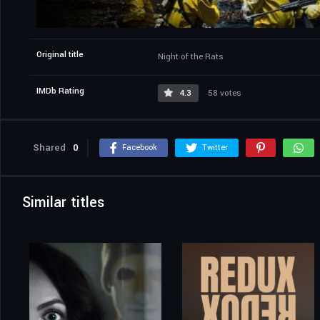
Original title
Night of the Rats
IMDb Rating
4.3
58 votes
Shared
0
Facebook
Twitter
Similar titles