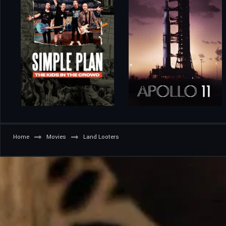
Home
Movies
Land Looters