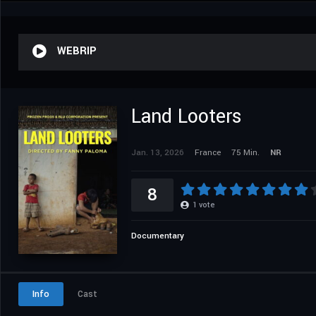
WEBRIP
Land Looters
Jan. 13, 2026
France
75 Min.
NR
8
1
vote
Documentary
Info
Cast