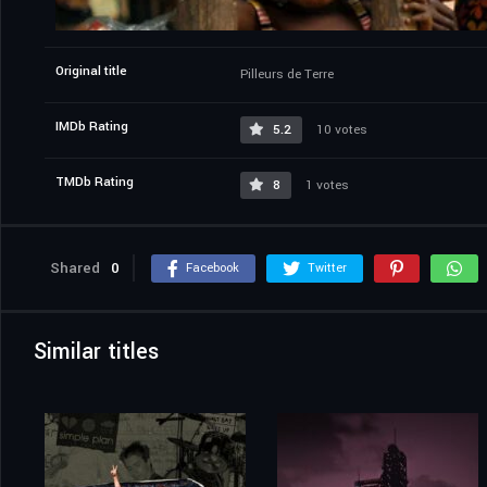
Original title
Pilleurs de Terre
IMDb Rating
5.2
10 votes
TMDb Rating
8
1 votes
Shared
0
Facebook
Twitter
Similar titles