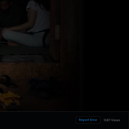
Report Error
1587 Views