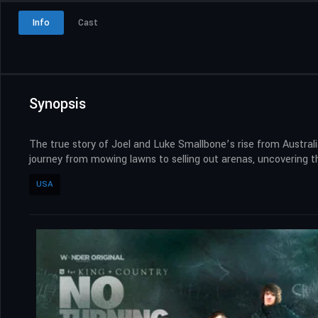
Info
Cast
Synopsis
The true story of Joel and Luke Smallbone’s rise from Australi
journey from mowing lawns to selling out arenas, uncovering th
USA