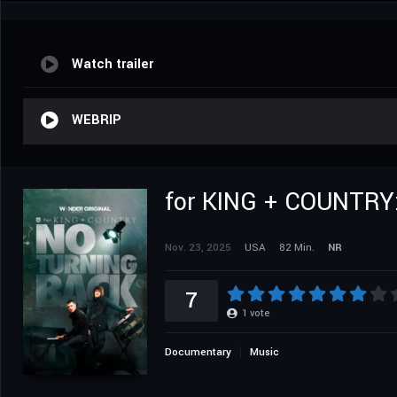
Watch trailer
WEBRIP
for KING + COUNTR
Nov. 23, 2025
USA
82 Min.
NR
7
1
vote
Documentary
Music