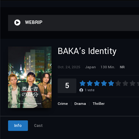
WEBRIP
BAKA’s Identity
Oct. 24, 2025
Japan
130 Min.
NR
5
1
vote
Crime
Drama
Thriller
Info
Cast