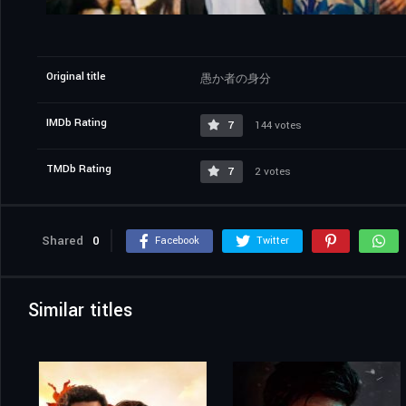
Original title
愚か者の身分
IMDb Rating
7
144 votes
TMDb Rating
7
2 votes
Shared
0
Facebook
Twitter
Similar titles