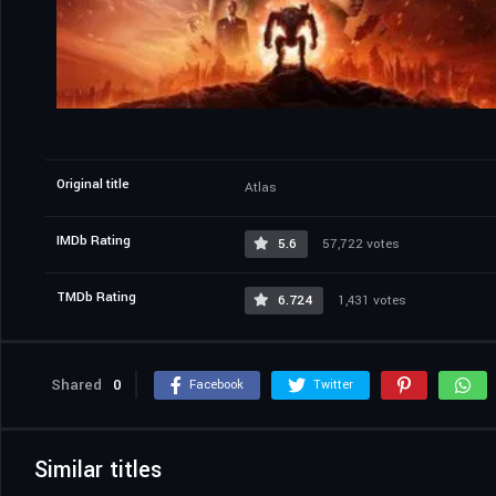
Original title
Atlas
IMDb Rating
5.6
57,722 votes
TMDb Rating
6.724
1,431 votes
Shared
0
Facebook
Twitter
Similar titles