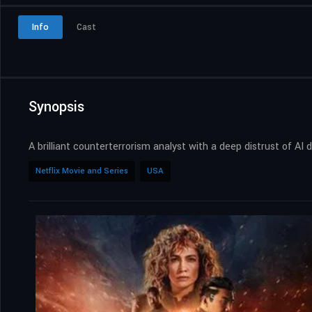
Info
Cast
Synopsis
A brilliant counterterrorism analyst with a deep distrust of A
Netflix Movie and Series
USA