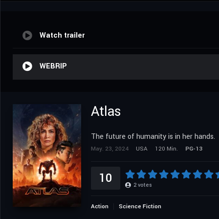
Watch trailer
WEBRIP
Atlas
The future of humanity is in her hands.
May. 23, 2024
USA
120 Min.
PG-13
10
2
votes
Action
Science Fiction