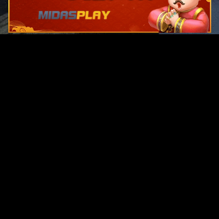
Original Series
Cate
Apple TV+
Acti
Amazon
Adve
Disney+
Ani
HBO
Com
Netflix
Dra
The CW
Horr
Sci-