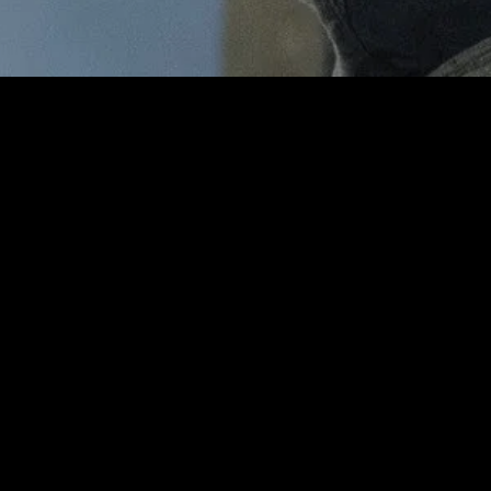
MIDASXXI adalah platform menonton film full movie
dengan subtitle Indonesia secara gratis. Ini merupakan
opsi yang tepat bagi yang tidak berlangganan layanan
streaming seperti Netflix, Disney+, HBO, dan lainnya. Film-
film terbaru selalu diperbarui dan bisa diakses melalui
TikTok, Facebook, dan Instagram. Dengan MIDASXXI,
menonton film favorit tanpa biaya tambahan menjadi
lebih menyenangkan. Ayo sambut pengalaman menonton