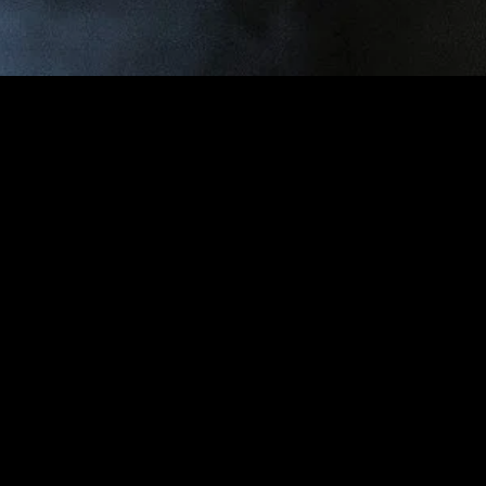
gory
MIDASXXI
on
DCEU Movies
nture
MCU Movies
me
Disney+ Movie and Series
edy
Netflix Movie and Series
ma
Marvel Studios Series
or
Coming Soon
Fi & Fantasy