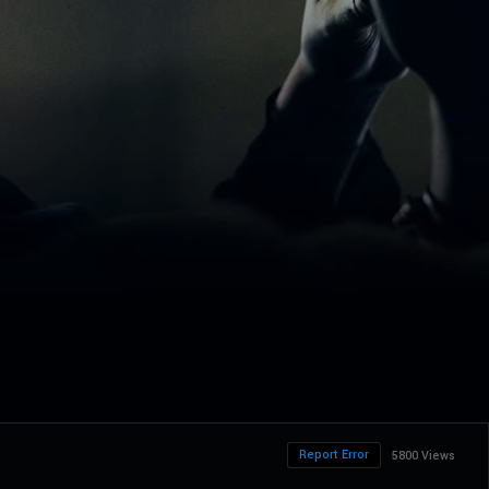
Report Error
5800 Views