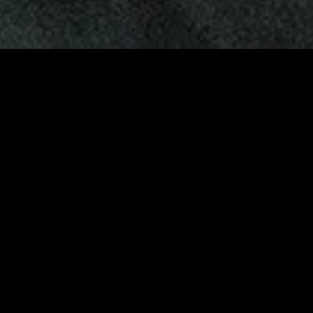
gory
MIDASXXI
on
DCEU Movies
nture
MCU Movies
me
Disney+ Movie and Series
edy
Netflix Movie and Series
ma
Marvel Studios Series
or
Coming Soon
Fi & Fantasy