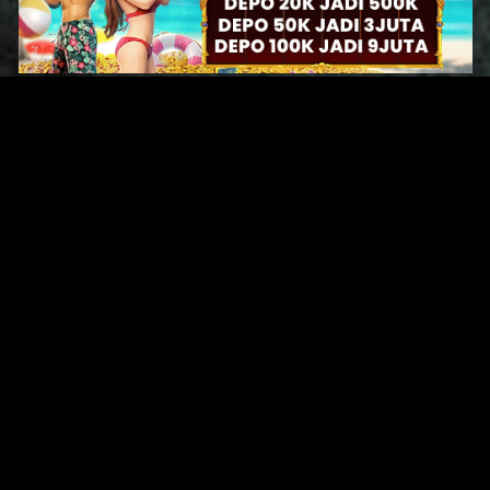
Original Series
Cate
Apple TV+
Acti
Amazon
Adve
Disney+
Ani
HBO
Com
Netflix
Dra
The CW
Horr
Sci-