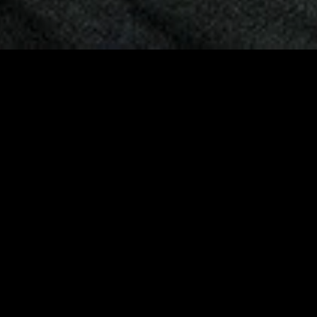
MIDASXXI adalah platform menonton film full movie
dengan subtitle Indonesia secara gratis. Ini merupakan
opsi yang tepat bagi yang tidak berlangganan layanan
streaming seperti Netflix, Disney+, HBO, dan lainnya. Film-
film terbaru selalu diperbarui dan bisa diakses melalui
TikTok, Facebook, dan Instagram. Dengan MIDASXXI,
menonton film favorit tanpa biaya tambahan menjadi
lebih menyenangkan. Ayo sambut pengalaman menonton