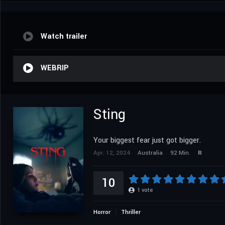
Watch trailer
WEBRIP
Sting
Your biggest fear just got bigger.
Apr. 12, 2024
Australia
92 Min.
R
10
1
vote
Horror
Thriller