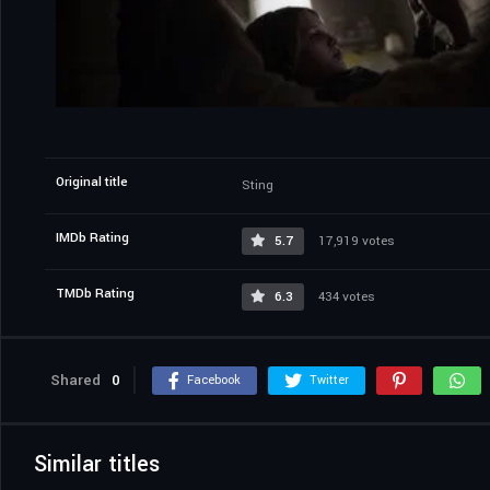
Original title
Sting
IMDb Rating
5.7
17,919 votes
TMDb Rating
6.3
434 votes
Shared
0
Facebook
Twitter
Similar titles