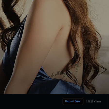
Report Error
14128 Views