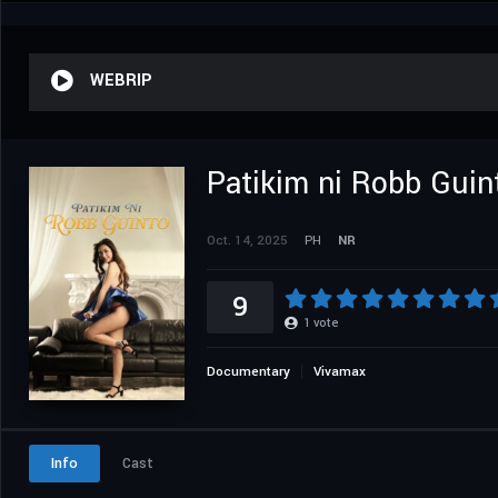
WEBRIP
Patikim ni Robb Guin
Oct. 14, 2025
PH
NR
9
1
vote
Documentary
Vivamax
Info
Cast