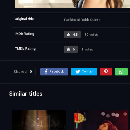
Original title
Patikim ni Robb Guinto
IMDb Rating
4.8
10 votes
TMDb Rating
6
1 votes
Shared
0
Facebook
Twitter
Similar titles