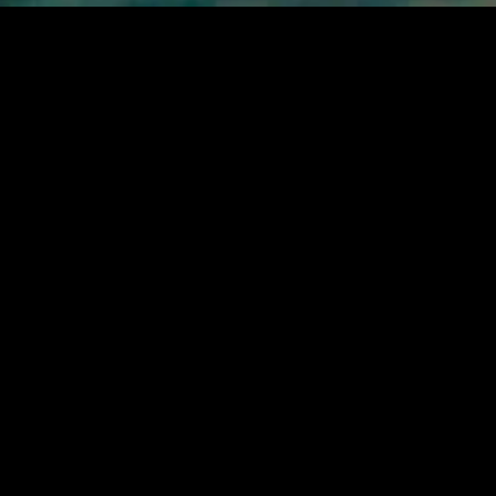
MIDASXXI adalah platform menonton film full movie
dengan subtitle Indonesia secara gratis. Ini merupakan
opsi yang tepat bagi yang tidak berlangganan layanan
streaming seperti Netflix, Disney+, HBO, dan lainnya. Film-
film terbaru selalu diperbarui dan bisa diakses melalui
TikTok, Facebook, dan Instagram. Dengan MIDASXXI,
menonton film favorit tanpa biaya tambahan menjadi
lebih menyenangkan. Ayo sambut pengalaman menonton
film yang lebih praktis dan terjangkau bersama MIDASXXI