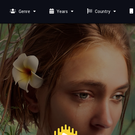
Genre
Years
Country