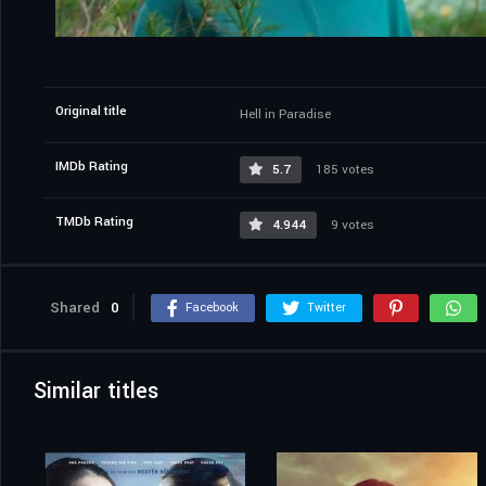
Original title
Hell in Paradise
IMDb Rating
5.7
185 votes
TMDb Rating
4.944
9 votes
Shared
0
Facebook
Twitter
Similar titles