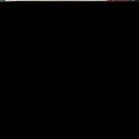
Original Series
Cate
Apple TV+
Acti
Amazon
Adve
Disney+
Ani
HBO
Com
Netflix
Dra
The CW
Horr
Sci-