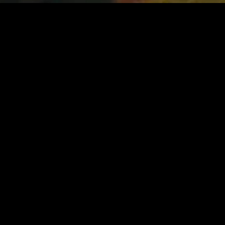
gory
MIDASXXI
on
DCEU Movies
nture
MCU Movies
me
Disney+ Movie and Series
edy
Netflix Movie and Series
ma
Marvel Studios Series
or
Coming Soon
Fi & Fantasy