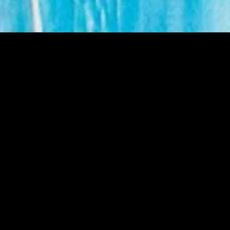
MIDASXXI adalah platform menonton film full movie
dengan subtitle Indonesia secara gratis. Ini merupakan
opsi yang tepat bagi yang tidak berlangganan layanan
streaming seperti Netflix, Disney+, HBO, dan lainnya. Film-
film terbaru selalu diperbarui dan bisa diakses melalui
TikTok, Facebook, dan Instagram. Dengan MIDASXXI,
menonton film favorit tanpa biaya tambahan menjadi
lebih menyenangkan. Ayo sambut pengalaman menonton