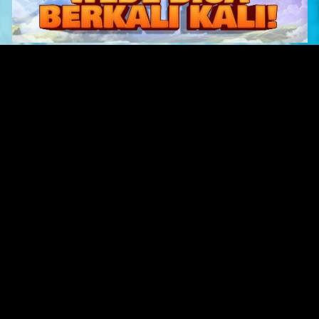
Original Series
Cate
Apple TV+
Acti
Amazon
Adve
Disney+
Ani
HBO
Com
Netflix
Dra
The CW
Horr
Sci-