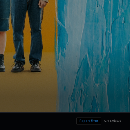
Report Error
5714 Views