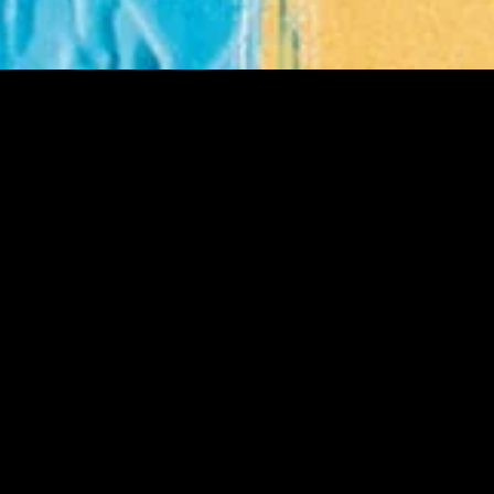
gory
MIDASXXI
on
DCEU Movies
nture
MCU Movies
me
Disney+ Movie and Series
edy
Netflix Movie and Series
ma
Marvel Studios Series
or
Coming Soon
Fi & Fantasy