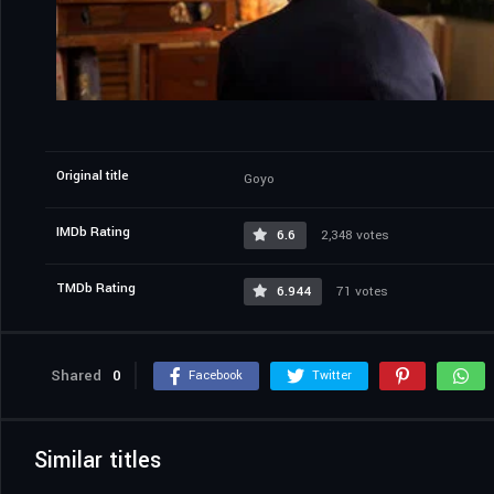
Original title
Goyo
IMDb Rating
6.6
2,348 votes
TMDb Rating
6.944
71 votes
Shared
0
Facebook
Twitter
Similar titles