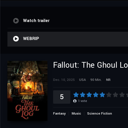
Watch trailer
WEBRIP
Fallout: The Ghoul L
Dec. 10, 2025
USA
90 Min.
NR
5
1
vote
Fantasy
Music
Science Fiction