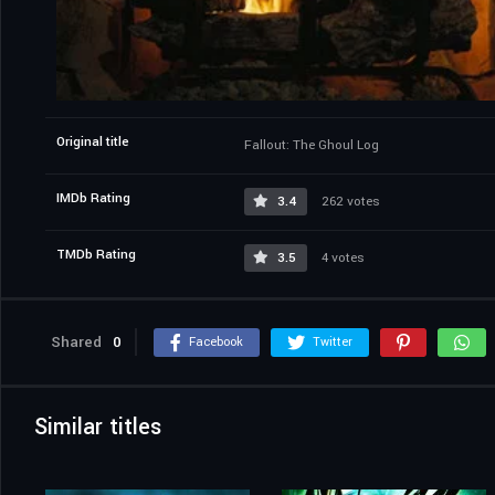
Original title
Fallout: The Ghoul Log
IMDb Rating
3.4
262 votes
TMDb Rating
3.5
4 votes
Shared
0
Facebook
Twitter
Similar titles