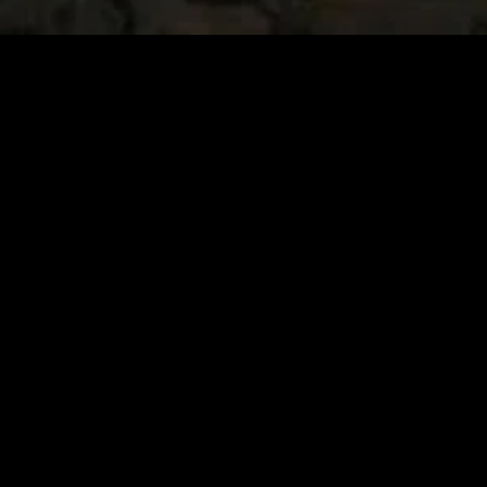
gory
MIDASXXI
on
DCEU Movies
nture
MCU Movies
me
Disney+ Movie and Series
edy
Netflix Movie and Series
ma
Marvel Studios Series
or
Coming Soon
Fi & Fantasy