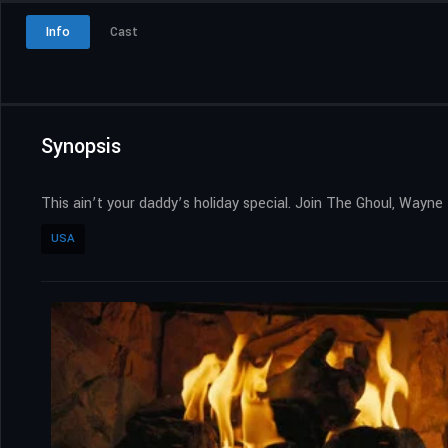
Info
Cast
Synopsis
This ain’t your daddy’s holiday special. Join The Ghoul, Wayne
USA