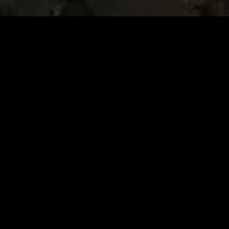
MIDASXXI adalah platform menonton film full movie
dengan subtitle Indonesia secara gratis. Ini merupakan
opsi yang tepat bagi yang tidak berlangganan layanan
streaming seperti Netflix, Disney+, HBO, dan lainnya. Film-
film terbaru selalu diperbarui dan bisa diakses melalui
TikTok, Facebook, dan Instagram. Dengan MIDASXXI,
menonton film favorit tanpa biaya tambahan menjadi
lebih menyenangkan. Ayo sambut pengalaman menonton
film yang lebih praktis dan terjangkau bersama MIDASXXI