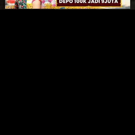
Original Series
Cate
Apple TV+
Acti
Amazon
Adve
Disney+
Ani
HBO
Com
Netflix
Dra
The CW
Horr
Sci-