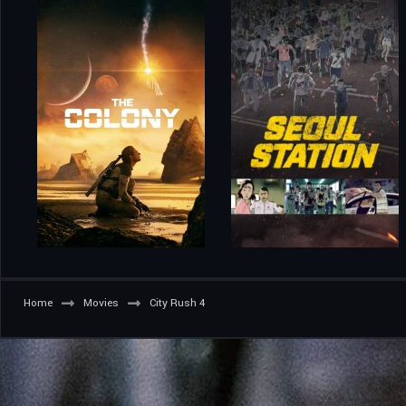
Home
Movies
City Rush 4