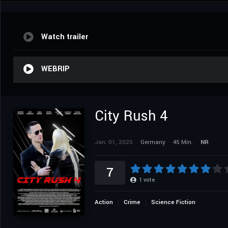
Watch trailer
WEBRIP
City Rush 4
Jan. 01, 2025
Germany
45 Min.
NR
7
1
vote
Action
Crime
Science Fiction