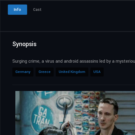
Info
Cast
Synopsis
Surging crime, a virus and android assassins led by a mysterio
Germany
Greece
United Kingdom
USA