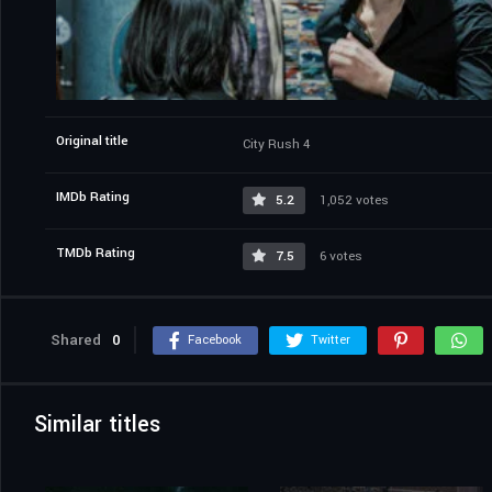
Original title
City Rush 4
IMDb Rating
5.2
1,052 votes
TMDb Rating
7.5
6 votes
Shared
0
Facebook
Twitter
Similar titles