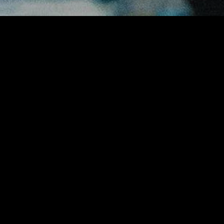
gory
MIDASXXI
on
DCEU Movies
nture
MCU Movies
me
Disney+ Movie and Series
edy
Netflix Movie and Series
ma
Marvel Studios Series
or
Coming Soon
Fi & Fantasy