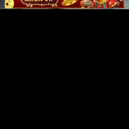
Original Series
Cate
Apple TV+
Acti
Amazon
Adve
Disney+
Ani
HBO
Com
Netflix
Dra
The CW
Horr
Sci-