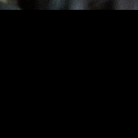
MIDASXXI adalah platform menonton film full movie
dengan subtitle Indonesia secara gratis. Ini merupakan
opsi yang tepat bagi yang tidak berlangganan layanan
streaming seperti Netflix, Disney+, HBO, dan lainnya. Film-
film terbaru selalu diperbarui dan bisa diakses melalui
TikTok, Facebook, dan Instagram. Dengan MIDASXXI,
menonton film favorit tanpa biaya tambahan menjadi
lebih menyenangkan. Ayo sambut pengalaman menonton
film yang lebih praktis dan terjangkau bersama MIDASXXI