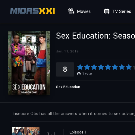
Movies
TV Series
Sex Education: Seaso
Jan. 11, 2019
8
1
vote
Sex Education
Insecure Otis has all the answers when it comes to sex advice
Episode 1
1 - 1