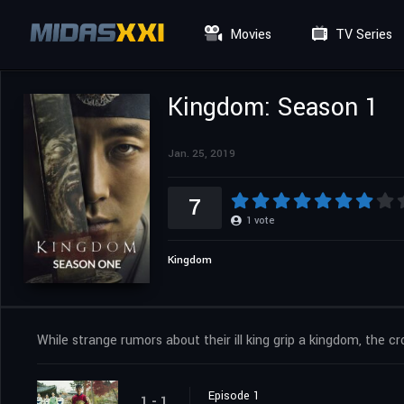
Movies
TV Series
Kingdom: Season 1
Jan. 25, 2019
7
1
vote
Kingdom
While strange rumors about their ill king grip a kingdom, the 
Episode 1
1 - 1