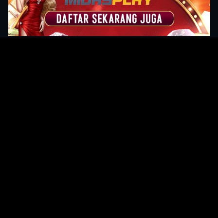
Original Series
Cate
Apple TV+
Acti
Amazon
Adve
Disney+
Ani
HBO
Com
Netflix
Dra
The CW
Horr